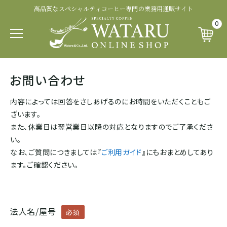
高品質なスペシャルティコーヒー専門の業務用通販サイト
認証・その他から探す
商品ランクから探す
生産処理から探す
生産国から探す
品種から探す
0
パカマラ
トップオブトップ
ウォッシュド
有機 JAS 認証
SOUTH AFRICA&YEMEN
お問い合わせ
イエメン
ティピカ
トップスペシャルティ
パルプドナチュラル
フェアトレード認証
内容によっては回答をさしあげるのにお時間をいただくこともご
エチオピア
ざいます。
ブルボン
スペシャルティコーヒー
ナチュラル
レインフォレスト・アライアンス認証
また、休業日は翌営業日以降の対応となりますのでご了承くださ
い。
タンザニア
なお、ご質問につきましては『
ご利用ガイド
』にもおまとめしてあり
ジャパニカ
プレミアムコーヒー
ハニープロセス
その他の認証
ます。ご確認ください。
ケニア
カトゥーラ
コマーシャルコーヒー
ブラックハニー
カップ・オブ・エクセレンス等
ルワンダ
法人名/屋号
必須
カトゥアイ
アナエロビック系プロセス
ナショナル・ウィナー