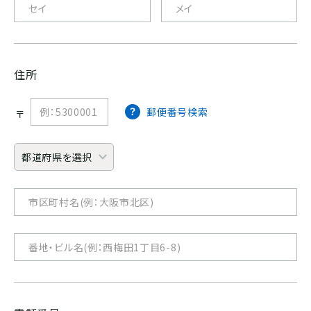
ホンジュラス
パナマ
住所
郵便番号検索
〒
SOUTH AMERICA
ブラジル
コロンビア
エクアドル
ペルー