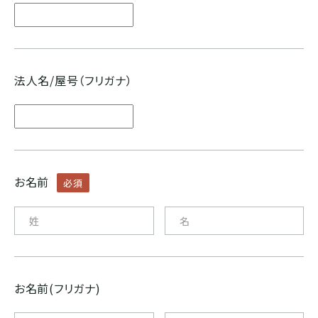
ブルンジ
ゲイシャ
スマトラ式
カフェインレス
CENTRAL AMERICA
法人名/屋号（フリガナ）
モカ系
ドライハル
プライベートオークション
メキシコ
その他希少種
その他独自プロセス
ソーシャルプロジェクト
グアテマラ
お名前
必須
コスタリカ
エルサルバドル
お名前(フリガナ)
ニカラグア