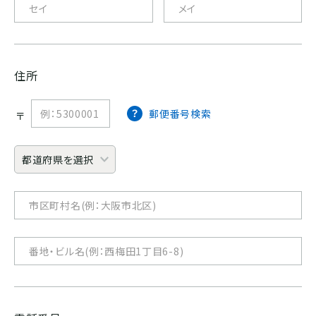
ホンジュラス
パナマ
住所
郵便番号検索
〒
SOUTH AMERICA
ブラジル
コロンビア
エクアドル
ペルー