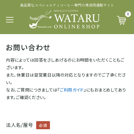
高品質なスペシャルティコーヒー専門の業務用通販サイト
認証・その他から探す
商品ランクから探す
生産処理から探す
生産国から探す
品種から探す
0
パカマラ
トップオブトップ
ウォッシュド
有機 JAS 認証
SOUTH AFRICA&YEMEN
お問い合わせ
イエメン
ティピカ
トップスペシャルティ
パルプドナチュラル
フェアトレード認証
内容によっては回答をさしあげるのにお時間をいただくこともご
エチオピア
ざいます。
ブルボン
スペシャルティコーヒー
ナチュラル
レインフォレスト・アライアンス認証
また、休業日は翌営業日以降の対応となりますのでご了承くださ
い。
タンザニア
なお、ご質問につきましては『
ご利用ガイド
』にもおまとめしてあり
ジャパニカ
プレミアムコーヒー
ハニープロセス
その他の認証
ます。ご確認ください。
ケニア
カトゥーラ
コマーシャルコーヒー
ブラックハニー
カップ・オブ・エクセレンス等
ルワンダ
法人名/屋号
必須
カトゥアイ
アナエロビック系プロセス
ナショナル・ウィナー