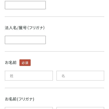
ブルンジ
ゲイシャ
スマトラ式
カフェインレス
CENTRAL AMERICA
法人名/屋号（フリガナ）
モカ系
ドライハル
プライベートオークション
メキシコ
その他希少種
その他独自プロセス
ソーシャルプロジェクト
グアテマラ
お名前
必須
コスタリカ
エルサルバドル
お名前(フリガナ)
ニカラグア