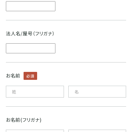
ブルンジ
ゲイシャ
スマトラ式
カフェインレス
CENTRAL AMERICA
法人名/屋号（フリガナ）
モカ系
ドライハル
プライベートオークション
メキシコ
その他希少種
その他独自プロセス
ソーシャルプロジェクト
グアテマラ
お名前
必須
コスタリカ
エルサルバドル
お名前(フリガナ)
ニカラグア