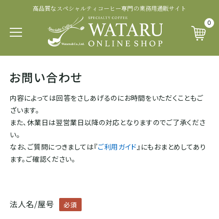
高品質なスペシャルティコーヒー専門の業務用通販サイト
認証・その他から探す
商品ランクから探す
生産処理から探す
生産国から探す
品種から探す
0
パカマラ
トップオブトップ
ウォッシュド
有機 JAS 認証
SOUTH AFRICA&YEMEN
お問い合わせ
イエメン
ティピカ
トップスペシャルティ
パルプドナチュラル
フェアトレード認証
内容によっては回答をさしあげるのにお時間をいただくこともご
エチオピア
ざいます。
ブルボン
スペシャルティコーヒー
ナチュラル
レインフォレスト・アライアンス認証
また、休業日は翌営業日以降の対応となりますのでご了承くださ
い。
タンザニア
なお、ご質問につきましては『
ご利用ガイド
』にもおまとめしてあり
ジャパニカ
プレミアムコーヒー
ハニープロセス
その他の認証
ます。ご確認ください。
ケニア
カトゥーラ
コマーシャルコーヒー
ブラックハニー
カップ・オブ・エクセレンス等
ルワンダ
法人名/屋号
必須
カトゥアイ
アナエロビック系プロセス
ナショナル・ウィナー