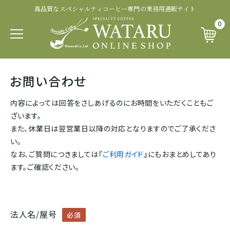
高品質なスペシャルティコーヒー専門の業務用通販サイト
認証・その他から探す
商品ランクから探す
生産処理から探す
生産国から探す
品種から探す
0
パカマラ
トップオブトップ
ウォッシュド
有機 JAS 認証
SOUTH AFRICA&YEMEN
お問い合わせ
イエメン
ティピカ
トップスペシャルティ
パルプドナチュラル
フェアトレード認証
内容によっては回答をさしあげるのにお時間をいただくこともご
エチオピア
ざいます。
ブルボン
スペシャルティコーヒー
ナチュラル
レインフォレスト・アライアンス認証
また、休業日は翌営業日以降の対応となりますのでご了承くださ
い。
タンザニア
なお、ご質問につきましては『
ご利用ガイド
』にもおまとめしてあり
ジャパニカ
プレミアムコーヒー
ハニープロセス
その他の認証
ます。ご確認ください。
ケニア
カトゥーラ
コマーシャルコーヒー
ブラックハニー
カップ・オブ・エクセレンス等
ルワンダ
法人名/屋号
必須
カトゥアイ
アナエロビック系プロセス
ナショナル・ウィナー