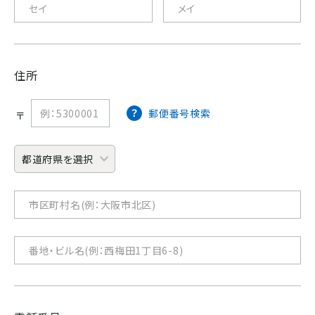
ホンジュラス
パナマ
住所
郵便番号検索
〒
SOUTH AMERICA
ブラジル
コロンビア
エクアドル
ペルー