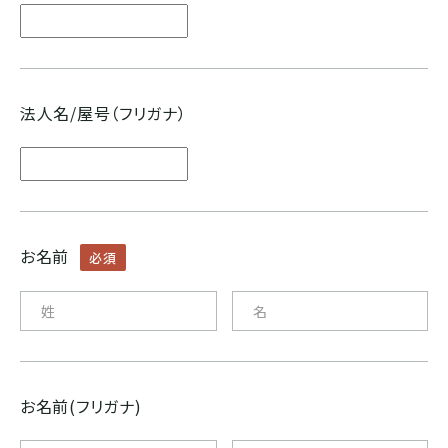
ブルンジ
ゲイシャ
スマトラ式
カフェインレス
CENTRAL AMERICA
法人名/屋号（フリガナ）
モカ系
ドライハル
プライベートオークション
メキシコ
その他希少種
その他独自プロセス
ソーシャルプロジェクト
グアテマラ
お名前
必須
コスタリカ
エルサルバドル
お名前(フリガナ)
ニカラグア