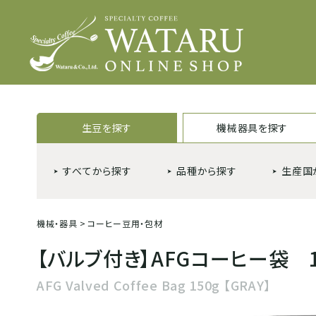
生豆を探す
機械器具を探す
すべてから探す
品種から探す
生産国
機械・器具
>
コーヒー豆用・包材
【バルブ付き】AFGコーヒー袋 15
AFG Valved Coffee Bag 150g 【GRAY】