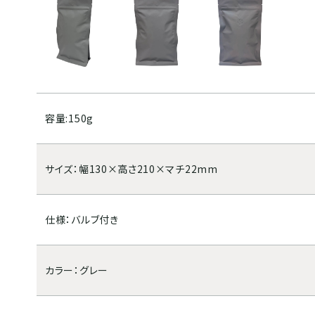
合せ
容量:150g
サイズ：幅130×高さ210×マチ22mm
仕様：バルブ付き
カラー：グレー