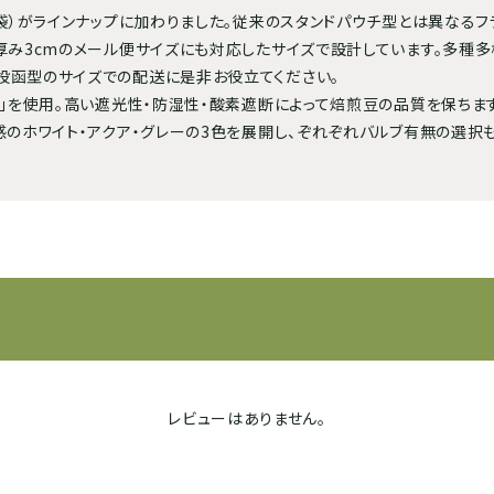
ト袋）がラインナップに加わりました。従来のスタンドパウチ型とは異なる
厚み3cmのメール便サイズにも対応したサイズで設計しています。多種
投函型のサイズでの配送に是非お役立てください。
箔」を使用。高い遮光性・防湿性・酸素遮断によって焙煎豆の品質を保ちます
感のホワイト・アクア・グレーの3色を展開し、ぞれぞれバルブ有無の選択も
レビューはありません。