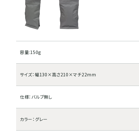
合せ
容量:150g
サイズ：幅130×高さ210×マチ22mm
仕様：バルブ無し
カラー：グレー