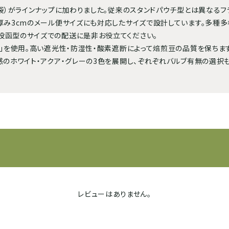
ト袋）がラインナップに加わりました。従来のスタンドパウチ型とは異なる
厚み3cmのメール便サイズにも対応したサイズで設計しています。多種
投函型のサイズでの配送に是非お役立てください。
箔」を使用。高い遮光性・防湿性・酸素遮断によって焙煎豆の品質を保ちます
感のホワイト・アクア・グレーの3色を展開し、ぞれぞれバルブ有無の選択も
レビューはありません。