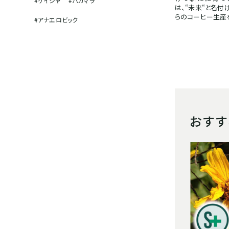
#ゲイシャ
#パカマラ
は、“未来“と名付
らのコーヒー生産
#アナエロビック
おす