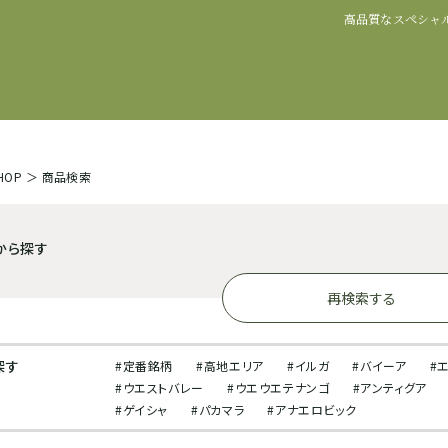
高品質なスペシャ
SHOP
＞
商品検索
から探す
再検索する
探す
#定番銘柄
#高地エリア
#イルガ
#バイーア
#
#ウエストバレー
#ウエウエテナンゴ
#アンティグア
#ゲイシャ
#パカマラ
#アナエロビック