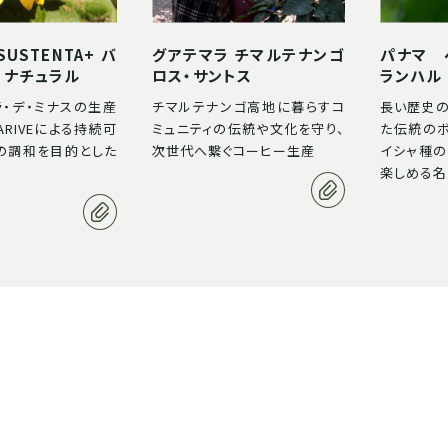
USTENTA+ バ
グアテマラ チマルテナンゴ
パナマ 
 ナチュラル
ロス・サントス
ランハル
ラ・デ・ミナスの生産
チマルテナンゴ高地に暮らすコ
長い歴史
ARIVEによる持続可
ミュニティの伝統や文化を守り、
た伝統の
の調和を目的とした
次世代へ繋ぐコーヒー生産
イシャ種
ト
楽しめる名