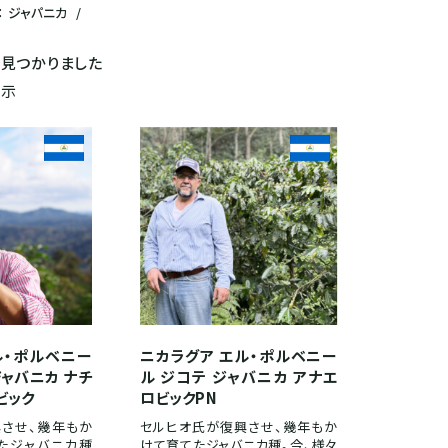
： ジャパニカ
/
見つかりました
表示
ル・ポルベニー
ニカラグア エル・ポルベニー
ジャバニカ ナチ
ル ジコテ ジャバニカ アナエ
ビック
ロビックPN
させ、幾年もか
セルヒオ氏が復興させ、幾年もか
たジャバニカ種
けて育てたジャバニカ種。今、様々