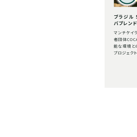
ブラジル S
バブレンド
マンチケイ
者団体COC
能な環境と
プロジェク
clip
lip