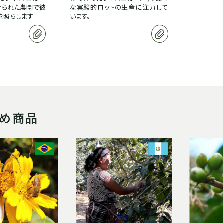
けられた農園で彼
な実験的ロットの生産に注力して
を照らします
います。
すめ商品