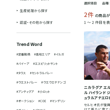
選択項目
品種 
生産処理から探す
2件
の商品が
1 〜 2 件目を
認証・その他から探す
Trend Word
#定番銘柄
#高地エリア
#イルガ
#バイーア
#エスピリットサント
#タラス
#セントラルバレー
#ウエストバレー
#ウエウエテナンゴ
ニカラグア エ
#アンティグア
#小ロット
ル ハイランド 
ュラルアナエロ
#オークション
#COE
#マンデリン
セルヒオ氏が復興
けて新たに育て