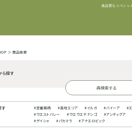
高品質なスペシャ
SHOP
＞
商品検索
から探す
再検索する
探す
#定番銘柄
#高地エリア
#イルガ
#バイーア
#
#ウエストバレー
#ウエウエテナンゴ
#アンティグア
#ゲイシャ
#パカマラ
#アナエロビック