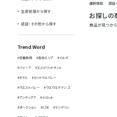
選択項目
認証・
生産処理から探す
お探しの
認証・その他から探す
商品が見つから
Trend Word
#定番銘柄
#高地エリア
#イルガ
#バイーア
#エスピリットサント
#タラス
#セントラルバレー
#ウエストバレー
#ウエウエテナンゴ
#アンティグア
#小ロット
#オークション
#COE
#マンデリン