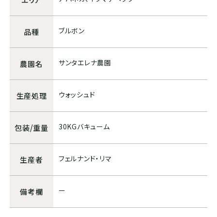
ボリビア
ブルボン
品種
ASIA
サンタエレナ農園
農園名
インド
ウォッシュド
生産処理
インドネシア
30KGバキューム
包装/重量
パプアニューギニア
フェルナンド・リマ
生産者
CARIB
ジャマイカ
ー
備考欄