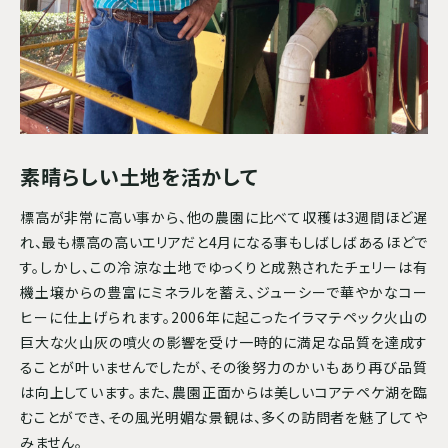
素晴らしい土地を活かして
標高が非常に高い事から、他の農園に比べて収穫は3週間ほど遅
れ、最も標高の高いエリアだと4月になる事もしばしばあるほどで
す。しかし、この冷涼な土地でゆっくりと成熟されたチェリーは有
機土壌からの豊富にミネラルを蓄え、ジューシーで華やかなコー
ヒーに仕上げられます。2006年に起こったイラマテペック火山の
巨大な火山灰の噴火の影響を受け一時的に満足な品質を達成す
ることが叶いませんでしたが、その後努力のかいもあり再び品質
は向上しています。また、農園正面からは美しいコアテペケ湖を臨
むことができ、その風光明媚な景観は、多くの訪問者を魅了してや
みません。