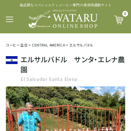
高品質なスペシャルティコーヒー専門の業務用通販サイト
認証・その他から探す
商品ランクから探す
生産処理から探す
生産国から探す
品種から探す
0
パカマラ
トップオブトップ
ウォッシュド
有機 JAS 認証
SOUTH AFRICA&YEMEN
イエメン
コーヒー生豆
>
CENTRAL AMERICA
>
エルサルバドル
ティピカ
トップスペシャルティ
パルプドナチュラル
フェアトレード認証
エルサルバドル サンタ・エレナ農
エチオピア
園
ブルボン
スペシャルティコーヒー
ナチュラル
レインフォレスト・アライアンス認証
El Salvador Santa Elena
タンザニア
ジャパニカ
プレミアムコーヒー
ハニープロセス
その他の認証
ケニア
カトゥーラ
コマーシャルコーヒー
ブラックハニー
カップ・オブ・エクセレンス等
ルワンダ
カトゥアイ
アナエロビック系プロセス
ナショナル・ウィナー