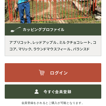
ブルンジ
ゲイシャ
スマトラ式
カフェインレス
CENTRAL AMERICA
モカ系
ドライハル
プライベートオークション
カッピングプロファイル
メキシコ
アプリコット、レッドアップル、ミルクチョコレート、コ
その他希少種
その他独自プロセス
ソーシャルプロジェクト
コア、マリック、ラウンドマウスフィール、バランスド
グアテマラ
コスタリカ
ログイン
エルサルバドル
今すぐ会員登録
ニカラグア
会員登録をされるとご購入が可能となります。