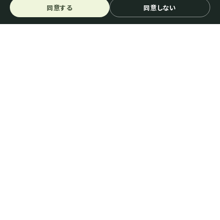
同意する
同意しない
スペシャルティコーヒーとは
生豆を探す
機械・器具を探す
ご利用ガイド＆FAQ