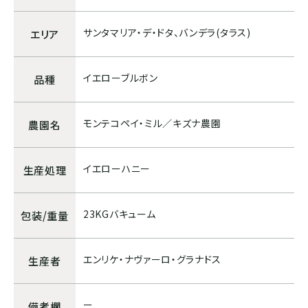
ボリビア
サンタマリア・デ・ドタ、バンデラ(タラス)
エリア
ASIA
イエローブルボン
品種
インド
モンテコペイ・ミル／キズナ農園
農園名
インドネシア
イエローハニー
生産処理
パプアニューギニア
23KGバキューム
包装/重量
CARIB
エンリケ・ナヴァーロ・グラナドス
生産者
ジャマイカ
ー
備考欄