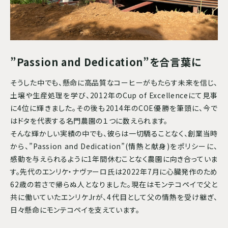
”Passion and Dedication”を合言葉に
そうした中でも、懸命に高品質なコーヒーがもたらす未来を信じ、
土壌や生産処理を学び、2012年のCup of Excellenceにて見事
に4位に輝きました。その後も2014年のCOE優勝を筆頭に、今で
はドタを代表する名門農園の１つに数えられます。
そんな輝かしい実績の中でも、彼らは一切驕ることなく、創業当時
から、”Passion and Dedication”(情熱と献身)をポリシーに、
感動を与えられるように1年間休むことなく農園に向き合っていま
す。先代のエンリケ・ナヴァーロ氏は2022年7月に心臓発作のため
62歳の若さで帰らぬ人となりました。現在はモンテコペイで父と
共に働いていたエンリケJrが、4代目として父の情熱を受け継ぎ、
日々懸命にモンテコペイを支えています。