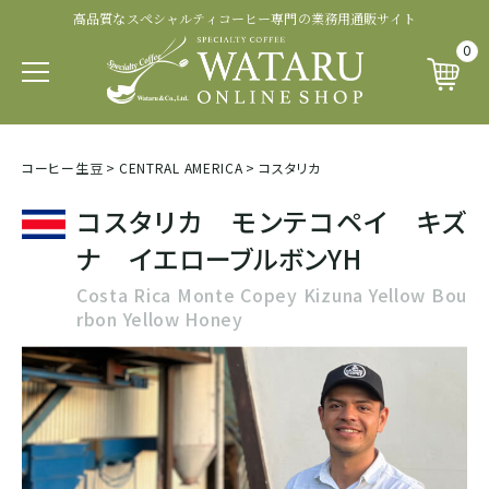
高品質なスペシャルティコーヒー専門の業務用通販サイト
認証・その他から探す
商品ランクから探す
生産処理から探す
生産国から探す
品種から探す
0
パカマラ
トップオブトップ
ウォッシュド
有機 JAS 認証
SOUTH AFRICA&YEMEN
イエメン
コーヒー生豆
>
CENTRAL AMERICA
>
コスタリカ
ティピカ
トップスペシャルティ
パルプドナチュラル
フェアトレード認証
コスタリカ モンテコペイ キズ
エチオピア
ナ イエローブルボンYH
ブルボン
スペシャルティコーヒー
ナチュラル
レインフォレスト・アライアンス認証
Costa Rica Monte Copey Kizuna Yellow Bou
タンザニア
rbon Yellow Honey
ジャパニカ
プレミアムコーヒー
ハニープロセス
その他の認証
ケニア
カトゥーラ
コマーシャルコーヒー
ブラックハニー
カップ・オブ・エクセレンス等
ルワンダ
カトゥアイ
アナエロビック系プロセス
ナショナル・ウィナー