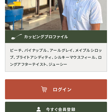
ブルンジ
ゲイシャ
スマトラ式
カフェインレス
CENTRAL AMERICA
モカ系
ドライハル
プライベートオークション
カッピングプロファイル
メキシコ
その他希少種
その他独自プロセス
ソーシャルプロジェクト
ピーチ、パイナップル、アールグレイ、メイプルシロッ
グアテマラ
プ、ブライトアシディティ、シルキーマウスフィール、ロ
ングアフターテイスト、ジューシー
コスタリカ
エルサルバドル
ログイン
ニカラグア
今すぐ会員登録