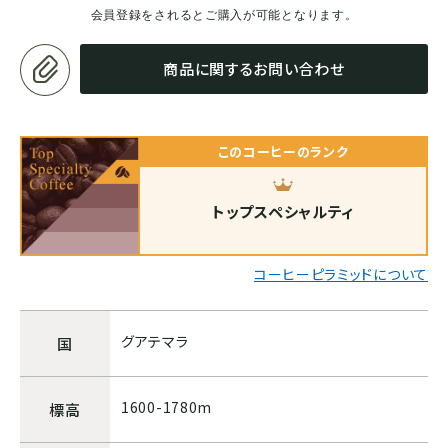
会員登録をされるとご購入が可能となります。
ホンジュラス
商品に関するお問い合わせ
パナマ
このコーヒーのランク
SOUTH AMERICA
ブラジル
トップスペシャルティ
コロンビア
コーヒーピラミッドについて
エクアドル
グアテマラ
国
ペルー
1600-1780m
標高