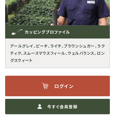
ブルンジ
ゲイシャ
スマトラ式
カフェインレス
CENTRAL AMERICA
モカ系
ドライハル
プライベートオークション
カッピングプロファイル
メキシコ
アールグレイ、ピーチ、ライチ、ブラウンシュガー、ラク
その他希少種
その他独自プロセス
ソーシャルプロジェクト
ティク、スムースマウスフィール、ウェルバランス、ロン
グアテマラ
グスウィート
コスタリカ
ログイン
エルサルバドル
ニカラグア
今すぐ会員登録