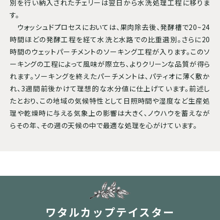
別を行い納入されたチェリーは翌日から水洗処理工程に移りま
す。
ウォッシュドプロセスにおいては、果肉除去後、発酵槽で20~24
時間ほどの発酵工程を経て水洗と水路での比重選別。さらに20
時間のウェットパーチメントのソーキング工程が入ります。このソ
ーキングの工程によって風味が際立ち、よりクリーンな品質が得ら
れます。ソーキングを終えたパーチメントは、パティオに薄く敷か
れ、3週間前後かけて理想的な水分値に仕上げています。前述し
たとおり、この地域の気候特性として日照時間や湿度など生産処
理や乾燥時に与える気象上の影響は大きく、ノウハウを蓄えなが
らその年、その週の天候の中で最適な処理を心がけています。
ワタルカップテイスター