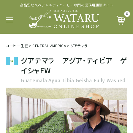
高品質なスペシャルティコーヒー専門の業務用通販サイト
認証・その他から探す
商品ランクから探す
生産処理から探す
生産国から探す
品種から探す
0
パカマラ
トップオブトップ
ウォッシュド
有機 JAS 認証
SOUTH AFRICA&YEMEN
イエメン
コーヒー生豆
>
CENTRAL AMERICA
>
グアテマラ
ティピカ
トップスペシャルティ
パルプドナチュラル
フェアトレード認証
グアテマラ アグア・ティビア ゲ
エチオピア
イシャFW
ブルボン
スペシャルティコーヒー
ナチュラル
レインフォレスト・アライアンス認証
Guatemala Agua Tibia Geisha Fully Washed
タンザニア
ジャパニカ
プレミアムコーヒー
ハニープロセス
その他の認証
ケニア
カトゥーラ
コマーシャルコーヒー
ブラックハニー
カップ・オブ・エクセレンス等
ルワンダ
カトゥアイ
アナエロビック系プロセス
ナショナル・ウィナー