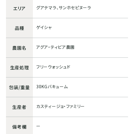
ボリビア
グアテマラ、サンホセピヌーラ
エリア
ゲイシャ
品種
ASIA
インド
アグア・ティビア農園
農園名
インドネシア
フリーウォッシュド
生産処理
パプアニューギニア
30KGバキューム
包装/重量
CARIB
カスティージョ・ファミリー
生産者
ジャマイカ
ー
備考欄