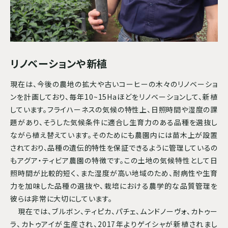
リノベーションや新植
現在は、今後の農地の拡大や古いコーヒーの木々のリノベーショ
ンを計画しており、毎年10~15Haほどをリノベーションして、新植
しています。フライハーネスの気候の特性上、日照時間や湿度の課
題があり、そうした気候条件に適合し生育力のある品種を選抜し
ながら植え替えています。そのためにも農園内には苗木上が設置
されており、品種の遺伝的特性を保証できるように管理しているの
もアグア・ティビア農園の特徴です。この土地の気候特性として日
照時間が比較的短く、また湿度が高い地域のため、耐病性や生育
力を加味した品種の選抜や、栽培における農学的な品質管理を
彼らは非常に大切にしています。
現在では、ブルボン、ティピカ、パチェ、ムンドノーヴォ、カトゥー
ラ、カトゥアイが生産され、2017年よりゲイシャが新植されまし