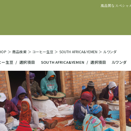
高品質なスペシャ
SHOP
＞
商品検索
＞
コーヒー生豆
＞
SOUTH AFRICA&YEMEN
＞
ルワンダ
ヒー生豆
/
選択項目
SOUTH AFRICA&YEMEN
/
選択項目
ルワンダ