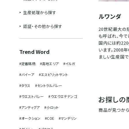
生産処理から探す
ルワンダ
認証・その他から探す
20世紀最大の
も呼ばれ、今で
国内には約22
います。2008
Trend Word
ましい生産国で
#定番銘柄
#高地エリア
#イルガ
#バイーア
#エスピリットサント
#タラス
#セントラルバレー
#ウエストバレー
#ウエウエテナンゴ
お探しの
#アンティグア
#小ロット
商品が見つから
#オークション
#COE
#マンデリン