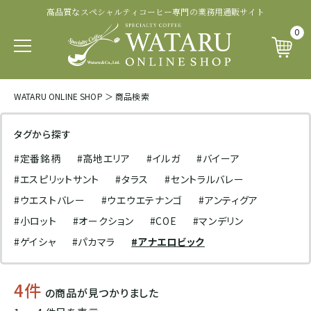
高品質なスペシャルティコーヒー専門の業務用通販サイト
認証・その他から探す
商品ランクから探す
生産処理から探す
生産国から探す
品種から探す
0
パカマラ
トップオブトップ
ウォッシュド
有機 JAS 認証
SOUTH AFRICA&YEMEN
WATARU ONLINE SHOP
＞
商品検索
イエメン
ティピカ
トップスペシャルティ
パルプドナチュラル
フェアトレード認証
タグから探す
エチオピア
#定番銘柄
#高地エリア
#イルガ
#バイーア
ブルボン
スペシャルティコーヒー
ナチュラル
レインフォレスト・アライアンス認証
#エスピリットサント
#タラス
#セントラルバレー
タンザニア
#ウエストバレー
#ウエウエテナンゴ
#アンティグア
ジャパニカ
プレミアムコーヒー
ハニープロセス
その他の認証
#小ロット
#オークション
#COE
#マンデリン
ケニア
#ゲイシャ
#パカマラ
#アナエロビック
カトゥーラ
コマーシャルコーヒー
ブラックハニー
カップ・オブ・エクセレンス等
4件
ルワンダ
の商品が見つかりました
カトゥアイ
アナエロビック系プロセス
ナショナル・ウィナー