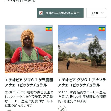
1 〜 4 件目を表示
ブルンジ
ゲイシャ
スマトラ式
カフェインレス
在庫のある商品のみ表示
CENTRAL AMERICA
モカ系
ドライハル
プライベートオークション
メキシコ
その他希少種
その他独自プロセス
ソーシャルプロジェクト
グアテマラ
コスタリカ
エチオピア ジマG-1 ゲラ農園
エチオピア グジG-1 アナソラ
アナエロビックナチュラル
エルサルバドル
アナエロビックナチュラル
2008年トラコン社初の直営農園と
アナソラは高品質なコーヒー生産
してスタートしたゲラ農園。高品質
を掲げ、新しい生産処理にも積極
ニカラグア
なコーヒー生産と実験的なロット
的に挑戦しています。
に取り組んでいます