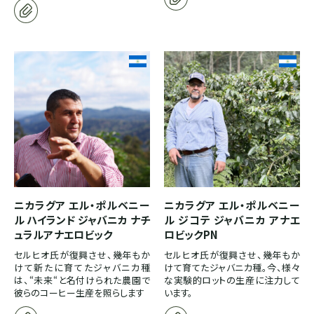
ホンジュラス
パナマ
SOUTH AMERICA
ブラジル
コロンビア
ニカラグア エル・ポルベニー
ニカラグア エル・ポルベニー
ル ハイランド ジャバニカ ナチ
ル ジコテ ジャバニカ アナエ
ュラルアナエロビック
ロビックPN
エクアドル
セルヒオ氏が復興させ、幾年もか
セルヒオ氏が復興させ、幾年もか
けて新たに育てたジャバニカ種
けて育てたジャバニカ種。今、様々
は、“未来“と名付けられた農園で
な実験的ロットの生産に注力して
ペルー
彼らのコーヒー生産を照らします
います。