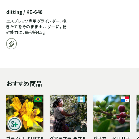
ditting / KE-640
エスプレッソ専用グラインダー。挽
きたてをそのままホルダーに。粉
砕能力は、毎秒約4.5g
おすすめ商品
ブラジル SUSTE
グアテマラ チマル
パナマ ベルリナ