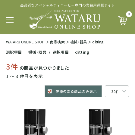
高品質なスペシャルティコーヒー専門の業務用通販サイト
0
WATARU ONLINE SHOP
＞
商品検索
＞
機械・器具
＞
ditting
選択項目
機械・器具
/
選択項目
ditting
3件
の商品が見つかりました
1 〜 3 件目を表示
在庫のある商品のみ表示