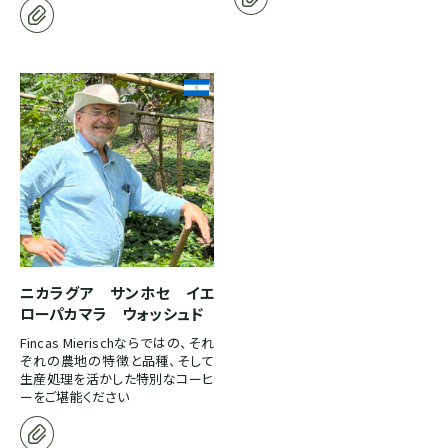
ホンジュラス
パナマ
SOUTH AMERICA
ブラジル
コロンビア
ニカラグア サンホセ イエ
ローパカマラ ウォッシュド
エクアドル
Fincas Mierischならではの、それ
ぞれの農地の特徴と品種、そして
生産処理を活かした特別なコーヒ
ーをご堪能ください
ペルー