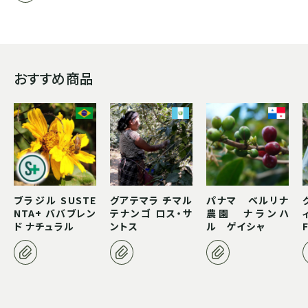
ボリビア
ASIA
おすすめ商品
インド
インドネシア
パプアニューギニア
ブラジル SUSTE
グアテマラ チマル
パナマ ベルリナ
NTA+ ババブレン
テナンゴ ロス・サ
農園 ナランハ
ド ナチュラル
ントス
ル ゲイシャ
CARIB
ジャマイカ