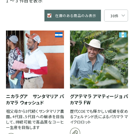
1 〜 3 件目を表示
ブルンジ
ゲイシャ
スマトラ式
カフェインレス
在庫のある商品のみ表示
CENTRAL AMERICA
モカ系
ドライハル
プライベートオークション
メキシコ
その他希少種
その他独自プロセス
ソーシャルプロジェクト
グアテマラ
コスタリカ
ニカラグア サンタマリア パ
グアテマラ アマティージョ パ
カマラ ウォッシュド
エルサルバドル
カマラ FW
祖父母から3代続くサンタマリア農
歴代COEでも輝かしい成績を収め
園。4代目、5代目への継承を目指
るフェルナンド氏によるパカマラ マ
ニカラグア
して、持続可能で高品質なコーヒ
イクロロット
ー生産を目指します