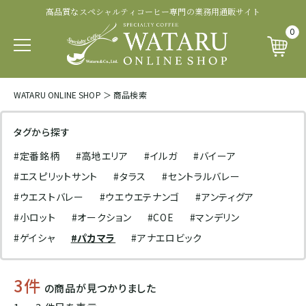
高品質なスペシャルティコーヒー専門の業務用通販サイト
認証・その他から探す
商品ランクから探す
生産処理から探す
生産国から探す
品種から探す
0
パカマラ
トップオブトップ
ウォッシュド
有機 JAS 認証
SOUTH AFRICA&YEMEN
WATARU ONLINE SHOP
＞
商品検索
イエメン
ティピカ
トップスペシャルティ
パルプドナチュラル
フェアトレード認証
タグから探す
エチオピア
#定番銘柄
#高地エリア
#イルガ
#バイーア
ブルボン
スペシャルティコーヒー
ナチュラル
レインフォレスト・アライアンス認証
#エスピリットサント
#タラス
#セントラルバレー
タンザニア
#ウエストバレー
#ウエウエテナンゴ
#アンティグア
ジャパニカ
プレミアムコーヒー
ハニープロセス
その他の認証
#小ロット
#オークション
#COE
#マンデリン
ケニア
#ゲイシャ
#パカマラ
#アナエロビック
カトゥーラ
コマーシャルコーヒー
ブラックハニー
カップ・オブ・エクセレンス等
3件
ルワンダ
の商品が見つかりました
カトゥアイ
アナエロビック系プロセス
ナショナル・ウィナー