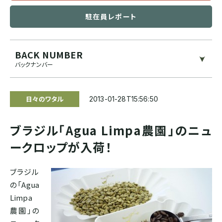
ブルンジ
駐在員レポート
ゲイシャ
スマトラ式
カフェインレス
CENTRAL AMERICA
BACK NUMBER
モカ系
ドライハル
プライベートオークション
バックナンバー
メキシコ
その他希少種
その他独自プロセス
ソーシャルプロジェクト
日々のワタル
2013-01-28T15:56:50
グアテマラ
ブラジル「Agua Limpa農園」のニュ
コスタリカ
ークロップが入荷！
エルサルバドル
ブラジル
の「Agua
Limpa
ニカラグア
農園」の