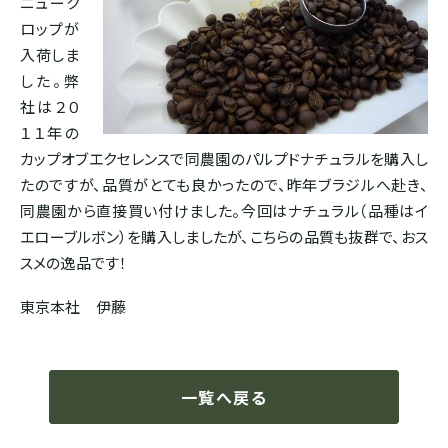
ニューク
ホンジュラス
ロップが
入荷しま
した。弊
パナマ
社は２０
１１年の
カップオブエクセレンスで同農園のパルプドナチュラルを購入し
SOUTH AMERICA
たのですが、品質がとても良かったので、昨年ブラジルへ赴き、
ブラジル
同農園から直接買い付けました。今回はナチュラル（品種はイ
エローブルボン）を購入しましたが、こちらの品質も抜群で、おス
スメの逸品です！
コロンビア
東京本社 伊藤
エクアドル
一覧へ戻る
ペルー