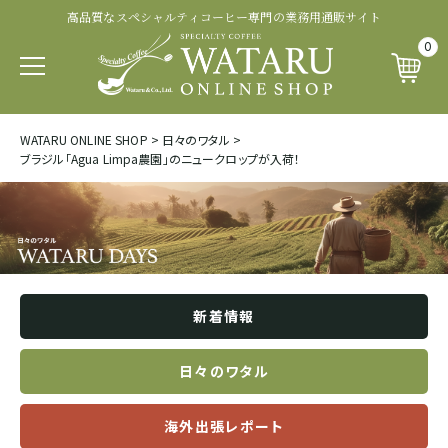
高品質なスペシャルティコーヒー専門の業務用通販サイト
認証・その他から探す
商品ランクから探す
生産処理から探す
生産国から探す
品種から探す
0
パカマラ
トップオブトップ
ウォッシュド
有機 JAS 認証
SOUTH AFRICA&YEMEN
WATARU ONLINE SHOP
>
日々のワタル
>
イエメン
ブラジル「Agua Limpa農園」のニュークロップが入荷！
ティピカ
トップスペシャルティ
パルプドナチュラル
フェアトレード認証
エチオピア
ブルボン
スペシャルティコーヒー
ナチュラル
レインフォレスト・アライアンス認証
タンザニア
ジャパニカ
プレミアムコーヒー
ハニープロセス
その他の認証
新着情報
ケニア
カトゥーラ
コマーシャルコーヒー
ブラックハニー
カップ・オブ・エクセレンス等
日々のワタル
ルワンダ
海外出張レポート
カトゥアイ
アナエロビック系プロセス
ナショナル・ウィナー