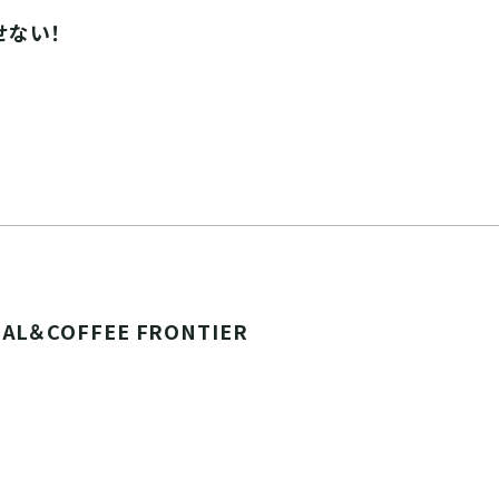
離せない！
IAL＆COFFEE FRONTIER