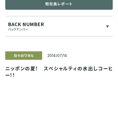
駐在員レポート
ブルンジ
ゲイシャ
スマトラ式
カフェインレス
BACK NUMBER
CENTRAL AMERICA
バックナンバー
モカ系
ドライハル
プライベートオークション
メキシコ
その他希少種
その他独自プロセス
ソーシャルプロジェクト
日々のワタル
グアテマラ
2014/07/14
ニッポンの夏！ スペシャルティの水出しコーヒ
コスタリカ
ー！！
エルサルバドル
ニカラグア