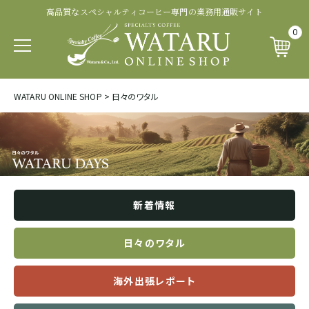
高品質なスペシャルティコーヒー専門の業務用通販サイト
認証・その他から探す
商品ランクから探す
生産処理から探す
生産国から探す
品種から探す
0
パカマラ
トップオブトップ
ウォッシュド
有機 JAS 認証
SOUTH AFRICA&YEMEN
WATARU ONLINE SHOP
>
日々のワタル
イエメン
ティピカ
トップスペシャルティ
パルプドナチュラル
フェアトレード認証
エチオピア
ブルボン
スペシャルティコーヒー
ナチュラル
レインフォレスト・アライアンス認証
タンザニア
新着情報
ジャパニカ
プレミアムコーヒー
ハニープロセス
その他の認証
ケニア
日々のワタル
カトゥーラ
コマーシャルコーヒー
ブラックハニー
カップ・オブ・エクセレンス等
海外出張レポート
ルワンダ
カトゥアイ
アナエロビック系プロセス
ナショナル・ウィナー