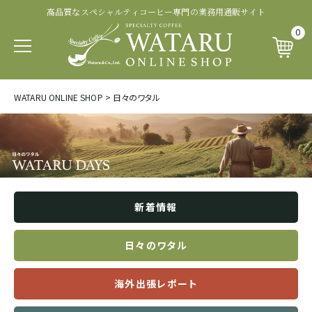
高品質なスペシャルティコーヒー専門の業務用通販サイト
認証・その他から探す
商品ランクから探す
生産処理から探す
生産国から探す
品種から探す
0
パカマラ
トップオブトップ
ウォッシュド
有機 JAS 認証
SOUTH AFRICA&YEMEN
WATARU ONLINE SHOP
>
日々のワタル
イエメン
ティピカ
トップスペシャルティ
パルプドナチュラル
フェアトレード認証
エチオピア
ブルボン
スペシャルティコーヒー
ナチュラル
レインフォレスト・アライアンス認証
タンザニア
新着情報
ジャパニカ
プレミアムコーヒー
ハニープロセス
その他の認証
ケニア
日々のワタル
カトゥーラ
コマーシャルコーヒー
ブラックハニー
カップ・オブ・エクセレンス等
海外出張レポート
ルワンダ
カトゥアイ
アナエロビック系プロセス
ナショナル・ウィナー