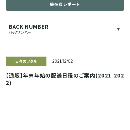
駐在員レポート
ブルンジ
ゲイシャ
スマトラ式
カフェインレス
BACK NUMBER
CENTRAL AMERICA
バックナンバー
モカ系
ドライハル
プライベートオークション
メキシコ
その他希少種
その他独自プロセス
ソーシャルプロジェクト
日々のワタル
グアテマラ
2021/12/02
【通販】年末年始の配送日程のご案内(2021-202
コスタリカ
2)
エルサルバドル
ニカラグア