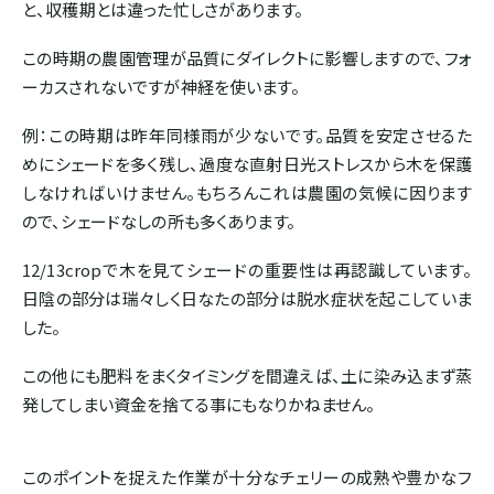
と、収穫期とは違った忙しさがあります。
ホンジュラス
この時期の農園管理が品質にダイレクトに影響しますので、フォ
ーカスされないですが神経を使います。
パナマ
例：この時期は昨年同様雨が少ないです。品質を安定させるた
めにシェードを多く残し、過度な直射日光ストレスから木を保護
SOUTH AMERICA
しなければいけません。もちろんこれは農園の気候に因ります
ので、シェードなしの所も多くあります。
ブラジル
12/13cropで木を見てシェードの重要性は再認識しています。
日陰の部分は瑞々しく日なたの部分は脱水症状を起こしていま
コロンビア
した。
エクアドル
この他にも肥料をまくタイミングを間違えば、土に染み込まず蒸
発してしまい資金を捨てる事にもなりかねません。
ペルー
このポイントを捉えた作業が十分なチェリーの成熟や豊かなフ