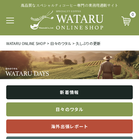
高品質なスペシャルティコーヒー専門の業務用通販サイト
認証・その他から探す
商品ランクから探す
生産処理から探す
生産国から探す
品種から探す
0
パカマラ
トップオブトップ
ウォッシュド
有機 JAS 認証
SOUTH AFRICA&YEMEN
WATARU ONLINE SHOP
>
日々のワタル
>
久しぶりの更新
イエメン
ティピカ
トップスペシャルティ
パルプドナチュラル
フェアトレード認証
エチオピア
ブルボン
スペシャルティコーヒー
ナチュラル
レインフォレスト・アライアンス認証
タンザニア
新着情報
ジャパニカ
プレミアムコーヒー
ハニープロセス
その他の認証
ケニア
日々のワタル
カトゥーラ
コマーシャルコーヒー
ブラックハニー
カップ・オブ・エクセレンス等
海外出張レポート
ルワンダ
カトゥアイ
アナエロビック系プロセス
ナショナル・ウィナー