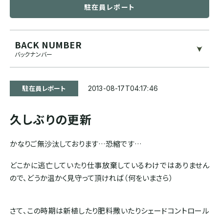
駐在員レポート
ブルンジ
ゲイシャ
スマトラ式
カフェインレス
BACK NUMBER
CENTRAL AMERICA
バックナンバー
モカ系
ドライハル
プライベートオークション
メキシコ
その他希少種
その他独自プロセス
ソーシャルプロジェクト
駐在員レポート
2013-08-17T04:17:46
グアテマラ
久しぶりの更新
コスタリカ
かなりご無沙汰しております…恐縮です…
どこかに逃亡していたり仕事放棄しているわけではありません
エルサルバドル
ので、どうか温かく見守って頂ければ（何をいまさら）
ニカラグア
さて、この時期は新植したり肥料撒いたりシェードコントロール