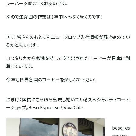
レーバーを助けてくれるのです。
ボリビア
なので生産国の作業は1年中休みなく続くのです！
ASIA
さて、皆さんのもとにもニュークロップ入荷情報が届き始めてい
インド
るかと思います。
コスタリカからも満を持して送り出されたコーヒーが日本に到
インドネシア
着しています。
今年も世界各国のコーヒーを楽しんで下さい！
パプアニューギニア
おまけ：国内にちらほら出現し始めているスペシャルティコーヒ
CARIB
ーショップ。Beso EspressoとViva Cafe
ジャマイカ
beso es
presso