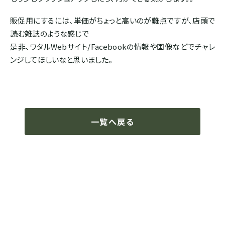
ボリビア
販促用にするには、単価がちょっと高いのが難点ですが、店頭で
読む雑誌のような感じで
是非、ワタルWebサイト/Facebookの情報や画像などでチャレ
ASIA
ンジしてほしいなと思いました。
インド
インドネシア
一覧へ戻る
パプアニューギニア
CARIB
ジャマイカ