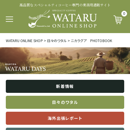
高品質なスペシャルティコーヒー専門の業務用通販サイト
認証・その他から探す
商品ランクから探す
生産処理から探す
生産国から探す
品種から探す
0
パカマラ
トップオブトップ
ウォッシュド
有機 JAS 認証
SOUTH AFRICA&YEMEN
WATARU ONLINE SHOP
>
日々のワタル
>
ニカラグア PHOTOBOOK
イエメン
ティピカ
トップスペシャルティ
パルプドナチュラル
フェアトレード認証
エチオピア
ブルボン
スペシャルティコーヒー
ナチュラル
レインフォレスト・アライアンス認証
タンザニア
新着情報
ジャパニカ
プレミアムコーヒー
ハニープロセス
その他の認証
ケニア
日々のワタル
カトゥーラ
コマーシャルコーヒー
ブラックハニー
カップ・オブ・エクセレンス等
海外出張レポート
ルワンダ
カトゥアイ
アナエロビック系プロセス
ナショナル・ウィナー