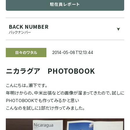
駐在員レポート
ブルンジ
ゲイシャ
スマトラ式
カフェインレス
BACK NUMBER
CENTRAL AMERICA
バックナンバー
モカ系
ドライハル
プライベートオークション
メキシコ
その他希少種
その他独自プロセス
ソーシャルプロジェクト
日々のワタル
2014-05-08T12:13:44
グアテマラ
ニカラグア PHOTOBOOK
コスタリカ
こんにちは。瀬下です。
年明けからの、中米出張などの画像が溜まってきたので、試しに
エルサルバドル
PHOTOBOOKでも作ってみるかと思い
こんなのを試しに1部だけ作ってみました。
ニカラグア