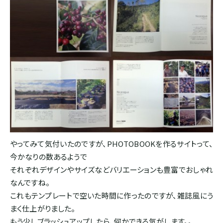
ホンジュラス
パナマ
SOUTH AMERICA
ブラジル
コロンビア
やってみて気付いたのですが、PHOTOBOOKを作るサイトって、
今かなりの数あるようで
エクアドル
それぞれデザインやサイズなどバリエーションも豊富でおしゃれ
なんですね。
これもテンプレートで空いた時間に作ったのですが、雑誌風にう
ペルー
まく仕上がりました。
もう少しブラッシュアップしたら、何かできる気がします。。