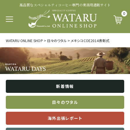
高品質なスペシャルティコーヒー専門の業務用通販サイト
認証・その他から探す
商品ランクから探す
生産処理から探す
生産国から探す
品種から探す
0
パカマラ
トップオブトップ
ウォッシュド
有機 JAS 認証
SOUTH AFRICA&YEMEN
WATARU ONLINE SHOP
>
日々のワタル
>
メキシコCOE2014表彰式
イエメン
ティピカ
トップスペシャルティ
パルプドナチュラル
フェアトレード認証
エチオピア
ブルボン
スペシャルティコーヒー
ナチュラル
レインフォレスト・アライアンス認証
タンザニア
新着情報
ジャパニカ
プレミアムコーヒー
ハニープロセス
その他の認証
ケニア
日々のワタル
カトゥーラ
コマーシャルコーヒー
ブラックハニー
カップ・オブ・エクセレンス等
海外出張レポート
ルワンダ
カトゥアイ
アナエロビック系プロセス
ナショナル・ウィナー