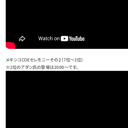
ボリビア
ASIA
インド
インドネシア
メキシコCOEセレモニーその２（7位～1位）
※1位のアダン氏の登場は10:00～です。
パプアニューギニア
CARIB
ジャマイカ