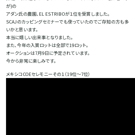
が)の
ホンジュラス
アダン氏の農園、EL ESTRIBOが１位を受賞しました。
SCAJのカッピングセミナーでも使っていたのでご存知の方も多
パナマ
いかと思います。
本当に嬉しい出来事となりました。
また、今年の入賞ロットは全部で19ロット。
SOUTH AMERICA
オークションは7月9日に予定されています。
今から非常に楽しみです。
ブラジル
メキシコCOEセレモニーその１（19位～7位）
コロンビア
エクアドル
ペルー