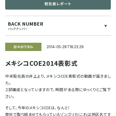
駐在員レポート
ブルンジ
ゲイシャ
スマトラ式
カフェインレス
BACK NUMBER
CENTRAL AMERICA
バックナンバー
モカ系
ドライハル
プライベートオークション
メキシコ
その他希少種
その他独自プロセス
ソーシャルプロジェクト
日々のワタル
2014-05-28T18:23:29
グアテマラ
メキシコCOE2014表彰式
コスタリカ
中米駐在員の井上より、メキシコCOE表彰式の動画が届きまし
た。
エルサルバドル
２部構成となっていますので、時間がある際にゆっくりとご覧下
さい。
ニカラグア
そして、今年のメキシコCOEは、なんと！
弊社で取り組ませてもらっているゾンゴリカ(これは地区名です