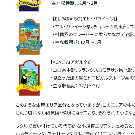
・主な収穫期：12月～3月
【EL PARAISO(エル・パライーソ)】
・エル・パライーソ県、チョルテカ県東部、
・柑橘系のフレーバーに柔らかなボディ感
・主な収穫期：12月～2月
【AGALTA(アガルタ)】
・ヨロ県中部、フランシスコモラサン県北部
・際立った酸の質とトロピカルフルーツ系の
・主な収穫期： 12月～3月
このような生産エリア区分となっていますが、このエリアの中
し測り切れない微気候・環境になっており、それぞれの小さな
ワタルで買い付けている代表的な小規模エリアをまとめると、【ポッ
ルカラ／サンタ・アナ】【サンタバルバラ(山)】【エル・パライー