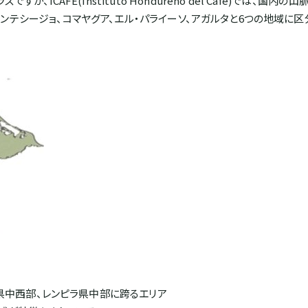
CAFE(Instituto Hondureño del Café)では、国内
ンテシージョ、コマヤグア、エル・パライーソ、アガルタと6つの地域に区
県中西部、レンピラ県中部に跨るエリア