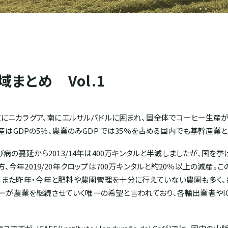
まとめ Vol.1
東にニカラグア、南にエルサルバドルに囲まれ、国全体でコーヒー生産
はGDPの5％、農業のみGDP では35％を占める国内でも基幹産業と
さび病の蔓延から2013/14年は400万キンタルと半減しましたが、国
一方、今年2019/20年クロップは700万キンタルと約20％以上の減産
、また昨年・今年と肥料や農園管理を十分に行えていない農園も多く、
ーが農業を継続させていく唯一の希望と言われており、各輸出業者やIC