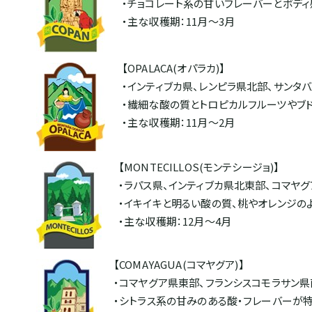
・チョコレート系の甘いフレーバーとボデ
・主な収穫期：11月～3月
【OPALACA(オパラカ)】
・インティブカ県、レンピラ県北部、サンタ
・繊細な酸の質とトロピカルフルーツやブ
・主な収穫期：11月～2月
【MONTECILLOS(モンテシージョ)】
・ラパス県、インティブカ県北東部、コマヤ
・イキイキと明るい酸の質、桃やオレンジの
・主な収穫期：12月～4月
【COMAYAGUA(コマヤグア)】
・コマヤグア県東部、フランシスコモラサン
・シトラス系の甘みのある酸・フレーバーが特