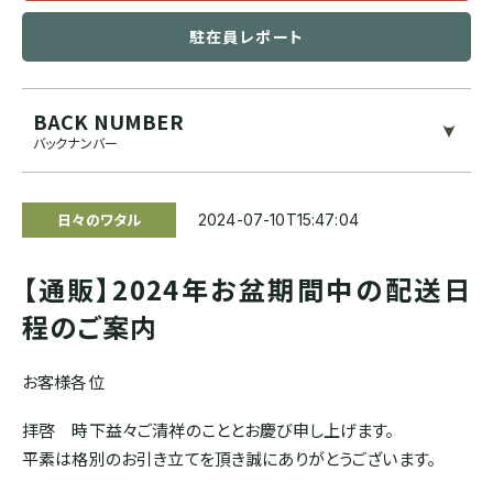
ブルンジ
駐在員レポート
ゲイシャ
スマトラ式
カフェインレス
CENTRAL AMERICA
BACK NUMBER
モカ系
ドライハル
プライベートオークション
バックナンバー
メキシコ
その他希少種
その他独自プロセス
ソーシャルプロジェクト
日々のワタル
2024-07-10T15:47:04
グアテマラ
【通販】2024年お盆期間中の配送日
コスタリカ
程のご案内
エルサルバドル
お客様各位
拝啓 時下益々ご清祥のこととお慶び申し上げます。
ニカラグア
平素は格別のお引き立てを頂き誠にありがとうございます。