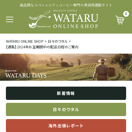
高品質なスペシャルティコーヒー専門の業務用通販サイト
認証・その他から探す
商品ランクから探す
生産処理から探す
生産国から探す
品種から探す
0
パカマラ
トップオブトップ
ウォッシュド
有機 JAS 認証
SOUTH AFRICA&YEMEN
WATARU ONLINE SHOP
>
日々のワタル
>
イエメン
【通販】2024年お盆期間中の配送日程のご案内
ティピカ
トップスペシャルティ
パルプドナチュラル
フェアトレード認証
エチオピア
ブルボン
スペシャルティコーヒー
ナチュラル
レインフォレスト・アライアンス認証
タンザニア
ジャパニカ
プレミアムコーヒー
ハニープロセス
その他の認証
新着情報
ケニア
カトゥーラ
コマーシャルコーヒー
ブラックハニー
カップ・オブ・エクセレンス等
日々のワタル
ルワンダ
海外出張レポート
カトゥアイ
アナエロビック系プロセス
ナショナル・ウィナー