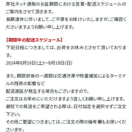
弊社ネット通販のお盆期間における営業・配送スケジュールの
ホンジュラス
ご案内をさせて頂きます。
長期連休に伴いまして、ご不便をお掛けいたしますが、ご確認く
パナマ
ださいますようお願い申し上げます。
【期間中の配送スケジュール】
下記日程につきましては、出荷をお休みとさせて頂いておりま
SOUTH AMERICA
す。
ブラジル
2024年8月10日(土)～8月18日(日)
また、期間前後の一週間は交通渋滞や物量増加によるターミナ
コロンビア
ルの残荷の影響など
配送遅延が発生する場合もございますので、
ご注文はお早めにいただけますよう宜しくお願い申し上げます。
エクアドル
最短での発送をご希望される際は、日付指定を選択せずご注文
下さい。
ペルー
その他ご要望につきましては、ご注文の際の備考欄もお使いくだ
さいませ。