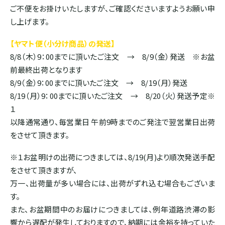
ご不便をお掛けいたしますが、ご確認くださいますようお願い申
ボリビア
し上げます。
【ヤマト便（小分け商品）の発送】
ASIA
8/8（木）9：00までに頂いたご注文 → 8/9（金）発送 ※お盆
前最終出荷となります
インド
8/9（金）9：00までに頂いたご注文 → 8/19（月）発送
8/19（月）9：00までに頂いたご注文 → 8/20（火）発送予定※
インドネシア
１
以降通常通り、毎営業日 午前9時までのご発注で翌営業日出荷
をさせて頂きます。
パプアニューギニア
※１お盆明けの出荷につきましては、8/19(月)より順次発送手配
をさせて頂きますが、
CARIB
万一、出荷量が多い場合には、出荷がずれ込む場合もございま
ジャマイカ
す。
また、お盆期間中のお届けにつきましては、例年道路渋滞の影
響から遅配が発生しておりますので、納期には余裕を持っていた