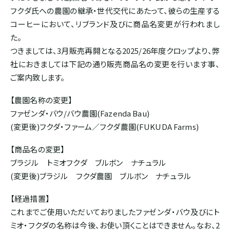
フクダ氏への農園の継承・世代交代にあたって、彼らの生産する
ホンジュラス
コーヒーにおいて、リブランド及びに商品名変更が行われまし
た。
パナマ
つきましては、3月販売再開となる2025/26年度クロップより、弊
社におきましては下記の通り販売商品名の変更を行います事、
ご案内致します。
SOUTH AMERICA
【農園名称の変更】
ブラジル
ファゼンダ・バウ/バウ農園(Fazenda Bau)
(変更後)フクダ・ファーム／フクダ農園(FUKUDA Farms)
コロンビア
【商品名の変更】
ブラジル トミオフクダ ブルボン ナチュラル
エクアドル
(変更後)ブラジル フクダ農園 ブルボン ナチュラル
【経過措置】
ペルー
これまでご使用いただいておりましたファゼンダ・バウ及びにト
ミオ・フクダの名称は今後、お使い頂くことはできません。なお、2