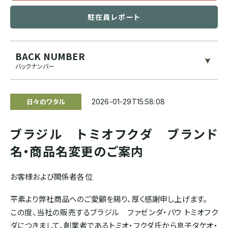
ブルンジ
駐在員レポート
ゲイシャ
スマトラ式
カフェインレス
CENTRAL AMERICA
BACK NUMBER
モカ系
ドライハル
プライベートオークション
バックナンバー
メキシコ
その他希少種
その他独自プロセス
ソーシャルプロジェクト
日々のワタル
2026-01-29T15:58:08
グアテマラ
ブラジル トミオフクダ ブランド
コスタリカ
名・商品名変更のご案内
エルサルバドル
お客様および関係者各位
平素より弊社商品へのご愛顧を賜り、厚く感謝申し上げます。
ニカラグア
この度、当社の販売するブラジル ファゼンダ・バウ トミオフク
ダにつきまして、創業者であるトミオ・フクダ氏から息子タケオ・