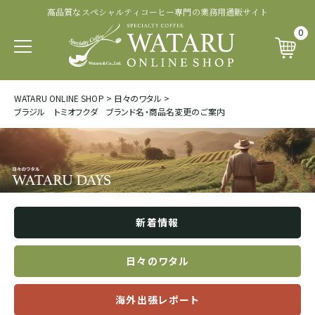
高品質なスペシャルティコーヒー専門の業務用通販サイト
認証・その他から探す
商品ランクから探す
生産処理から探す
生産国から探す
品種から探す
0
パカマラ
トップオブトップ
ウォッシュド
有機 JAS 認証
SOUTH AFRICA&YEMEN
WATARU ONLINE SHOP
>
日々のワタル
>
イエメン
ブラジル トミオフクダ ブランド名・商品名変更のご案内
ティピカ
トップスペシャルティ
パルプドナチュラル
フェアトレード認証
エチオピア
ブルボン
スペシャルティコーヒー
ナチュラル
レインフォレスト・アライアンス認証
タンザニア
ジャパニカ
プレミアムコーヒー
ハニープロセス
その他の認証
新着情報
ケニア
カトゥーラ
コマーシャルコーヒー
ブラックハニー
カップ・オブ・エクセレンス等
日々のワタル
ルワンダ
海外出張レポート
カトゥアイ
アナエロビック系プロセス
ナショナル・ウィナー