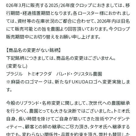
026年3月に販売する2025/26年度クロップにおきましては、移
ボリビア
行期間・経過措置期間となります。各ロースター様におかれまし
ては、資材等の在庫状況のご都合に合わせて、2026年内は旧名
にて販売可能との旨を農園より回答頂いております。今クロップ
ASIA
販売期間中にお切り替えをお願い申し上げます。
インド
【商品名の変更がない銘柄】
下記銘柄につきましては、商品名の変更はございません。
インドネシア
(変更なし)
ブラジル トミオフクダ バレ・ド・クリスタル農園
※麻袋のロゴマークは、新たなFUKUDAロゴへ変更実施しま
パプアニューギニア
す。
今般のリブランド・名称変更に関しまして、次世代への農園継承
CARIB
を行うべく、農園とっても大きな決断ではございました。トミオ氏
ジャマイカ
自身、長い時間を掛けてご自身が築いてきた技術やアイデンテ
ィティー、顧客との絆の継承にご尽力頂き、タケオ氏へ継承する
中でも、変わらない関係性・品質を約束を頂き、弊社も賛同した