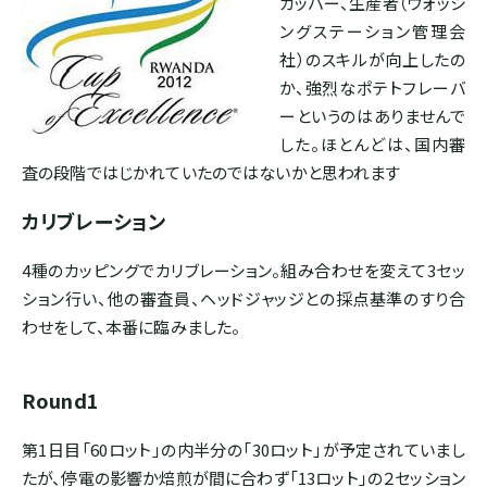
カッパー、生産者（ウォッシ
ホンジュラス
ングステーション管理会
社）のスキルが向上したの
か、強烈なポテトフレーバ
パナマ
ーというのはありませんで
した。ほとんどは、国内審
査の段階ではじかれていたのではないかと思われます
SOUTH AMERICA
カリブレーション
ブラジル
4種のカッピングでカリブレーション。組み合わせを変えて3セッ
コロンビア
ション行い、他の審査員、ヘッドジャッジとの採点基準のすり合
わせをして、本番に臨みました。
エクアドル
Round1
ペルー
第1日目「60ロット」の内半分の「30ロット」が予定されていまし
たが、停電の影響か焙煎が間に合わず「13ロット」の２セッション