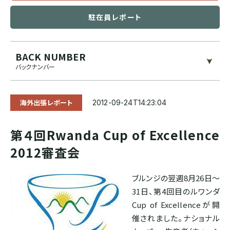
ブルンジ
駐在員レポート
ゲイシャ
スマトラ式
カフェインレス
CENTRAL AMERICA
BACK NUMBER
モカ系
ドライハル
プライベートオークション
バックナンバー
メキシコ
その他希少種
その他独自プロセス
ソーシャルプロジェクト
海外出張レポート
2012-09-24T14:23:04
グアテマラ
第４回Rwanda Cup of Excellence
コスタリカ
2012審査会
エルサルバドル
ブルンジの翌週8月26日～
31日、第4回目のルワンダ
Cup of Excellenceが開
ニカラグア
催されました。ナショナル