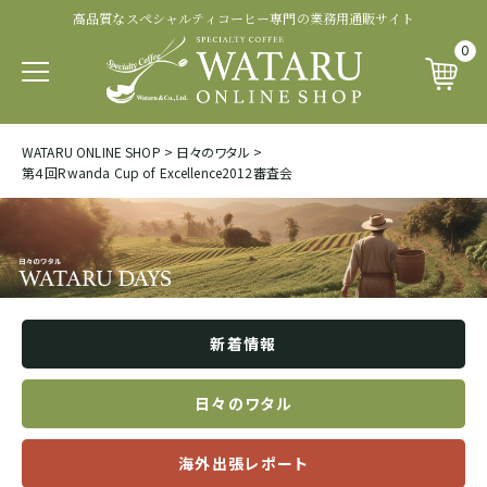
高品質なスペシャルティコーヒー専門の業務用通販サイト
認証・その他から探す
商品ランクから探す
生産処理から探す
生産国から探す
品種から探す
0
パカマラ
トップオブトップ
ウォッシュド
有機 JAS 認証
SOUTH AFRICA&YEMEN
WATARU ONLINE SHOP
>
日々のワタル
>
イエメン
第４回Rwanda Cup of Excellence2012審査会
ティピカ
トップスペシャルティ
パルプドナチュラル
フェアトレード認証
エチオピア
ブルボン
スペシャルティコーヒー
ナチュラル
レインフォレスト・アライアンス認証
タンザニア
ジャパニカ
プレミアムコーヒー
ハニープロセス
その他の認証
新着情報
ケニア
カトゥーラ
コマーシャルコーヒー
ブラックハニー
カップ・オブ・エクセレンス等
日々のワタル
ルワンダ
海外出張レポート
カトゥアイ
アナエロビック系プロセス
ナショナル・ウィナー