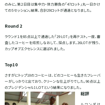
のみに。第２日目は集中力・体力勝負の「47ロット」丸一日かけ
ボリビア
ての５セッション。結果、合計29ロットが通過となりました。
ASIA
Round 2
インド
ラウンド１を85点以上で通過した「29 LOT」を再テスト。一度、審
査したコーヒーを焙煎しなおして、採点します。26LOTが残り、
インドネシア
カップオブエクセレンスに選ばれました。
パプアニューギニア
Top10
さすがにトップ10のコーヒーは、どのコーヒーも生きたフレーバ
CARIB
ーがしっかりと出ており、クリーンな仕上がりでした。90点以上
のプレジデンシャル1ＬＯＴという結果になりました。
ジャマイカ
総評
ルワンダは